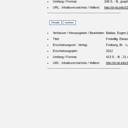
Umfang / Format:
246 S. : Ill., gra
URL : Inhaltsverzeichnis / Volltext:
http://d-nb.info
----------------------------------------------------------------
Verfasser / Herausgeber / Bearbeiter:
Baldas, Eugen [
Titel:
Freiwillig. Etw
Erscheinungsort : Verlag:
Freiburg, Br. :
Erscheinungsjahr:
2012
Umfang / Format:
413 S. : Ill. ; 21
URL : Inhaltsverzeichnis / Volltext:
http://d-nb.inf
----------------------------------------------------------------