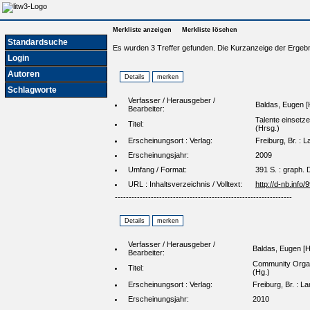
Merkliste anzeigen
Merkliste löschen
Standardsuche
Es wurden 3 Treffer gefunden. Die Kurzanzeige der Ergebn
Login
Autoren
Schlagworte
Verfasser / Herausgeber /
Baldas, Eugen [
Bearbeiter:
Talente einsetze
Titel:
(Hrsg.)
Erscheinungsort : Verlag:
Freiburg, Br. : 
Erscheinungsjahr:
2009
Umfang / Format:
391 S. : graph. 
URL : Inhaltsverzeichnis / Volltext:
http://d-nb.info
----------------------------------------------------------------
Verfasser / Herausgeber /
Baldas, Eugen [H
Bearbeiter:
Community Organi
Titel:
(Hg.)
Erscheinungsort : Verlag:
Freiburg, Br. : L
Erscheinungsjahr:
2010