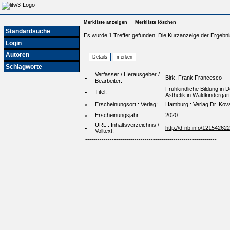
Merkliste anzeigen
Merkliste löschen
Standardsuche
Es wurde 1 Treffer gefunden. Die Kurzanzeige der Ergebni
Login
Autoren
Schlagworte
Verfasser / Herausgeber /
Birk, Frank Francesco
Bearbeiter:
Frühkindliche Bildung in
Titel:
Ästhetik in Waldkindergär
Erscheinungsort : Verlag:
Hamburg : Verlag Dr. Kov
Erscheinungsjahr:
2020
URL : Inhaltsverzeichnis /
http://d-nb.info/12154262
Volltext:
----------------------------------------------------------------