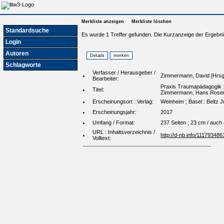
Merkliste anzeigen
Merkliste löschen
Standardsuche
Es wurde 1 Treffer gefunden. Die Kurzanzeige der Ergebni
Login
Autoren
Schlagworte
Verfasser / Herausgeber /
Zimmermann, David [Hrsg.
Bearbeiter:
Praxis Traumapädagogik : 
Titel:
Zimmermann, Hans Rosenb
Erscheinungsort : Verlag:
Weinheim ; Basel : Beltz 
Erscheinungsjahr:
2017
Umfang / Format:
237 Seiten ; 23 cm / auch
URL : Inhaltsverzeichnis /
http://d-nb.info/111793486
Volltext:
----------------------------------------------------------------