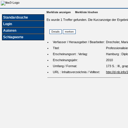
Merkliste anzeigen
Merkliste löschen
Standardsuche
Es wurde 1 Treffer gefunden. Die Kurzanzeige der Ergebni
Login
Autoren
Schlagworte
Verfasser / Herausgeber / Bearbeiter:
Drechsler, Mari
Titel:
Professionalisie
Erscheinungsort : Verlag:
Hamburg : Diplo
Erscheinungsjahr:
2010
Umfang / Format:
173 S. : Ill., gr
URL : Inhaltsverzeichnis / Volltext:
http://d-nb.inf
----------------------------------------------------------------