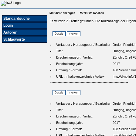
Merkliste anzeigen
Merkliste löschen
Standardsuche
Es wurden 2 Treffer gefunden. Die Kurzanzeige der Ergebn
Login
Autoren
Schlagworte
Verfasser / Herausgeber / Bearbeiter:
Dreier, Friedric
Titel:
Hungrig, ungelie
Erscheinungsort : Verlag:
Zürich : Orell F
Erscheinungsjahr:
2017
Umfang / Format:
168 Seiten : Ill
URL : Inhaltsverzeichnis / Volltext:
http://d-nb.inf
----------------------------------------------------------------
Verfasser / Herausgeber / Bearbeiter:
Dreier, Friedric
Titel:
Hungrig, ungelie
Erscheinungsort : Verlag:
Zürich : Orell F
Erscheinungsjahr:
2017
Umfang / Format:
168 Seiten : Ill
URL : Inhaltsverzeichnis / Volltext:
http://d-nb.inf