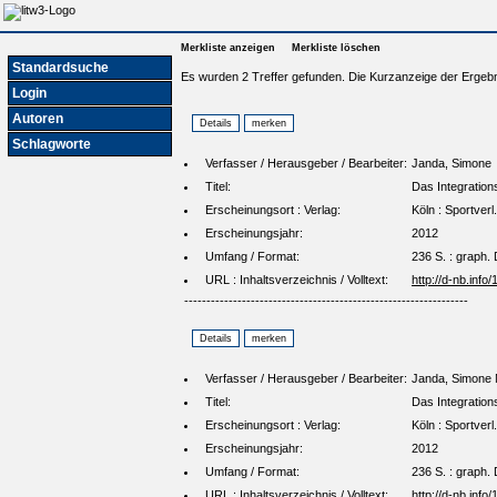
Merkliste anzeigen
Merkliste löschen
Standardsuche
Es wurden 2 Treffer gefunden. Die Kurzanzeige der Ergebn
Login
Autoren
Schlagworte
Verfasser / Herausgeber / Bearbeiter:
Janda, Simone
Titel:
Das Integration
Erscheinungsort : Verlag:
Köln : Sportverl
Erscheinungsjahr:
2012
Umfang / Format:
236 S. : graph. 
URL : Inhaltsverzeichnis / Volltext:
http://d-nb.inf
----------------------------------------------------------------
Verfasser / Herausgeber / Bearbeiter:
Janda, Simone 
Titel:
Das Integration
Erscheinungsort : Verlag:
Köln : Sportverl
Erscheinungsjahr:
2012
Umfang / Format:
236 S. : graph. 
URL : Inhaltsverzeichnis / Volltext:
http://d-nb.inf