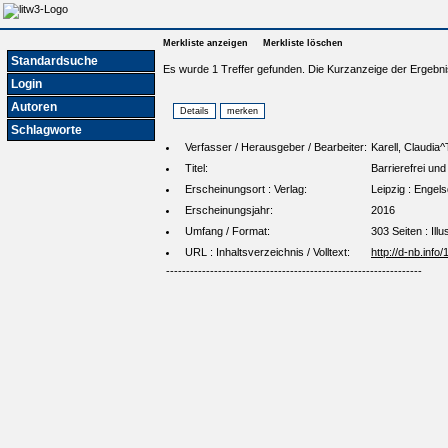
Merkliste anzeigen
Merkliste löschen
Standardsuche
Es wurde 1 Treffer gefunden. Die Kurzanzeige der Ergebni
Login
Autoren
Schlagworte
Verfasser / Herausgeber / Bearbeiter:
Karell, Claudia
Titel:
Barrierefrei un
Erscheinungsort : Verlag:
Leipzig : Engels
Erscheinungsjahr:
2016
Umfang / Format:
303 Seiten : Illu
URL : Inhaltsverzeichnis / Volltext:
http://d-nb.inf
----------------------------------------------------------------