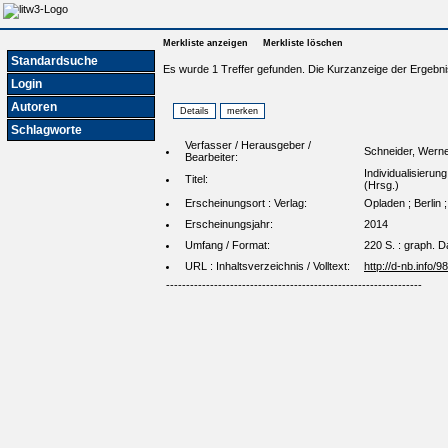
Merkliste anzeigen
Merkliste löschen
Standardsuche
Es wurde 1 Treffer gefunden. Die Kurzanzeige der Ergebni
Login
Autoren
Schlagworte
Verfasser / Herausgeber /
Schneider, Werne
Bearbeiter:
Individualisierun
Titel:
(Hrsg.)
Erscheinungsort : Verlag:
Opladen ; Berlin 
Erscheinungsjahr:
2014
Umfang / Format:
220 S. : graph. D
URL : Inhaltsverzeichnis / Volltext:
http://d-nb.info/
----------------------------------------------------------------