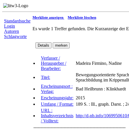
Merkliste anzeigen
Merkliste löschen
Standardsuche
Login
Es wurde 1 Treffer gefunden. Die Kurzanzeige der E
Autoren
Schlagworte
Verfasser /
Herausgeber /
Madeira Firmino, Nadine
Bearbeiter:
Bewegungsorientierte Sprachb
Titel:
Sprachbildung im Krippenall
Erscheinungsort :
Bad Heilbrunn : Klinkhardt
Verlag:
Erscheinungsjahr:
2015
Umfang / Format:
189 S. : Ill., graph. Darst. ;
URL :
Inhaltsverzeichnis
http://d-nb.info/1069950610/
/ Volltext:
----------------------------------------------------------------