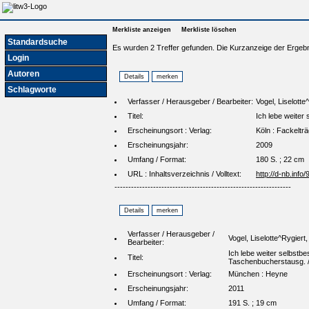
Merkliste anzeigen
Merkliste löschen
Standardsuche
Es wurden 2 Treffer gefunden. Die Kurzanzeige der Ergebn
Login
Autoren
Schlagworte
Verfasser / Herausgeber / Bearbeiter:
Vogel, Liselotte
Titel:
Ich lebe weiter 
Erscheinungsort : Verlag:
Köln : Fackeltr
Erscheinungsjahr:
2009
Umfang / Format:
180 S. ; 22 cm
URL : Inhaltsverzeichnis / Volltext:
http://d-nb.inf
----------------------------------------------------------------
Verfasser / Herausgeber /
Vogel, Liselotte^Rygiert
Bearbeiter:
Ich lebe weiter selbstbe
Titel:
Taschenbucherstausg. / 
Erscheinungsort : Verlag:
München : Heyne
Erscheinungsjahr:
2011
Umfang / Format:
191 S. ; 19 cm