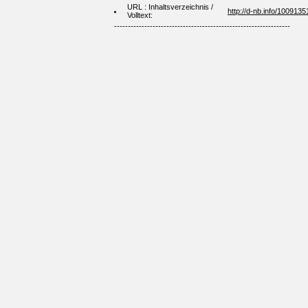
URL : Inhaltsverzeichnis /
http://d-nb.info/100913
Volltext:
----------------------------------------------------------------