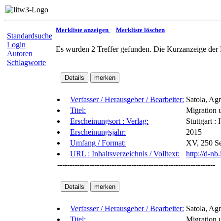
Merkliste anzeigen
Merkliste löschen
Standardsuche
Login
Es wurden 2 Treffer gefunden. Die Kurzanzeige der 
Autoren
Schlagworte
Verfasser / Herausgeber / Bearbeiter:
Satola, Ag
Titel:
Migration u
Erscheinungsort : Verlag:
Stuttgart :
Erscheinungsjahr:
2015
Umfang / Format:
XV, 250 Se
URL : Inhaltsverzeichnis / Volltext:
http://d-n
----------------------------------------------------------------
Verfasser / Herausgeber / Bearbeiter:
Satola, Ag
Titel:
Migration u