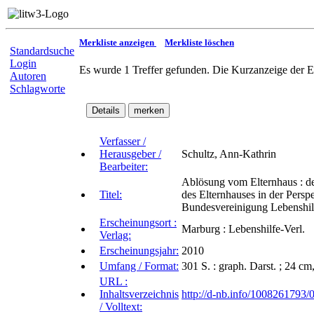
Merkliste anzeigen
Merkliste löschen
Standardsuche
Login
Es wurde 1 Treffer gefunden. Die Kurzanzeige der E
Autoren
Schlagworte
Verfasser /
Herausgeber /
Schultz, Ann-Kathrin
Bearbeiter:
Ablösung vom Elternhaus : d
Titel:
des Elternhauses in der Perspe
Bundesvereinigung Lebenshilf
Erscheinungsort :
Marburg : Lebenshilfe-Verl.
Verlag:
Erscheinungsjahr:
2010
Umfang / Format:
301 S. : graph. Darst. ; 24 cm
URL :
Inhaltsverzeichnis
http://d-nb.info/1008261793/
/ Volltext: