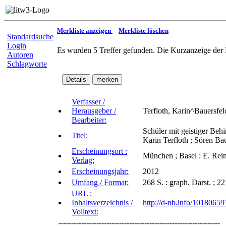
Merkliste anzeigen
Merkliste löschen
Standardsuche
Login
Es wurden 5 Treffer gefunden. Die Kurzanzeige der 
Autoren
Schlagworte
Verfasser /
Herausgeber /
Terfloth, Karin^Bauersfel
Bearbeiter:
Schüler mit geistiger Behi
Titel:
Karin Terfloth ; Sören Ba
Erscheinungsort :
München ; Basel : E. Rei
Verlag:
Erscheinungsjahr:
2012
Umfang / Format:
268 S. : graph. Darst. ; 2
URL :
Inhaltsverzeichnis /
http://d-nb.info/10180659
Volltext:
----------------------------------------------------------------