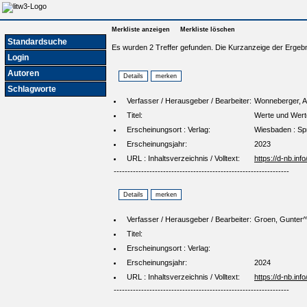
Merkliste anzeigen
Merkliste löschen
Standardsuche
Es wurden 2 Treffer gefunden. Die Kurzanzeige der Ergebn
Login
Autoren
Schlagworte
Verfasser / Herausgeber / Bearbeiter:
Wonneberger, As
Titel:
Werte und Werte
Erscheinungsort : Verlag:
Wiesbaden : Sp
Erscheinungsjahr:
2023
URL : Inhaltsverzeichnis / Volltext:
https://d-nb.in
----------------------------------------------------------------
Verfasser / Herausgeber / Bearbeiter:
Groen, Gunter^
Titel:
Erscheinungsort : Verlag:
Erscheinungsjahr:
2024
URL : Inhaltsverzeichnis / Volltext:
https://d-nb.in
----------------------------------------------------------------