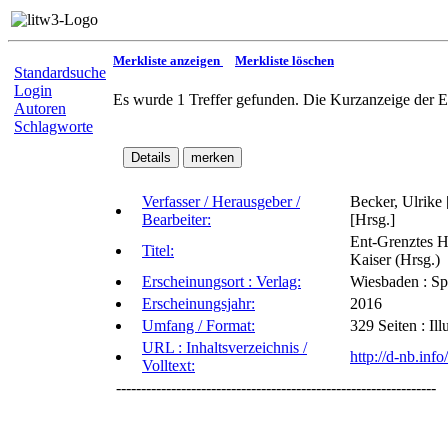
Merkliste anzeigen
Merkliste löschen
Standardsuche
Login
Es wurde 1 Treffer gefunden. Die Kurzanzeige der E
Autoren
Schlagworte
Verfasser / Herausgeber /
Becker, Ulrike 
Bearbeiter:
[Hrsg.]
Ent-Grenztes H
Titel:
Kaiser (Hrsg.)
Erscheinungsort : Verlag:
Wiesbaden : Sp
Erscheinungsjahr:
2016
Umfang / Format:
329 Seiten : Il
URL : Inhaltsverzeichnis /
http://d-nb.in
Volltext:
----------------------------------------------------------------