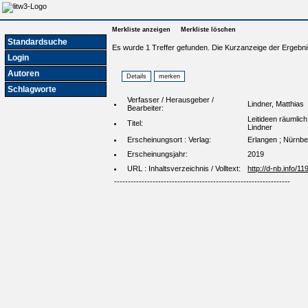
Merkliste anzeigen
Merkliste löschen
Standardsuche
Es wurde 1 Treffer gefunden. Die Kurzanzeige der Ergebni
Login
Autoren
Schlagworte
Verfasser / Herausgeber /
Lindner, Matthias
Bearbeiter:
Leitideen räumlich
Titel:
Lindner
Erscheinungsort : Verlag:
Erlangen ; Nürnbe
Erscheinungsjahr:
2019
URL : Inhaltsverzeichnis / Volltext:
http://d-nb.info/1
----------------------------------------------------------------