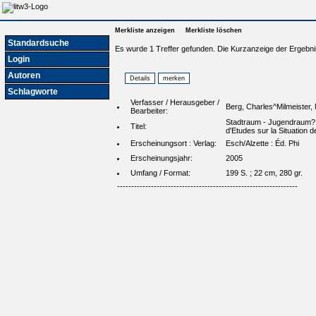
Merkliste anzeigen
Merkliste löschen
Standardsuche
Es wurde 1 Treffer gefunden. Die Kurzanzeige der Ergebni
Login
Autoren
Schlagworte
Verfasser / Herausgeber /
Berg, Charles^Milmeister
Bearbeiter:
Stadtraum - Jugendraum? :
Titel:
d'Etudes sur la Situation
Erscheinungsort : Verlag:
Esch/Alzette : Éd. Phi
Erscheinungsjahr:
2005
Umfang / Format:
199 S. ; 22 cm, 280 gr.
----------------------------------------------------------------