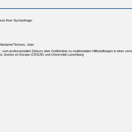
sse Ihrer Suchanfrage:
, Marianne^Schoos, Jean
 vom professionellen Diskurs über Gefährdete zu multimodalen Hilfestellungen in einer vern
 des Jeunes en Europe (CESIJE) und Universität Luxemburg