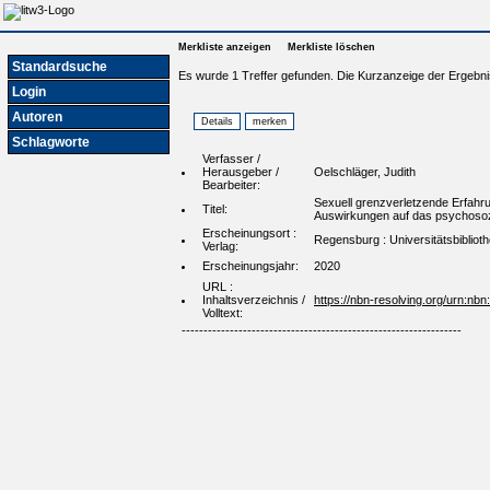
Merkliste anzeigen
Merkliste löschen
Standardsuche
Es wurde 1 Treffer gefunden. Die Kurzanzeige der Ergebni
Login
Autoren
Schlagworte
Verfasser /
Herausgeber /
Oelschläger, Judith
Bearbeiter:
Sexuell grenzverletzende Erfahru
Titel:
Auswirkungen auf das psychosozia
Erscheinungsort :
Regensburg : Universitätsbiblio
Verlag:
Erscheinungsjahr:
2020
URL :
Inhaltsverzeichnis /
https://nbn-resolving.org/urn:n
Volltext:
----------------------------------------------------------------