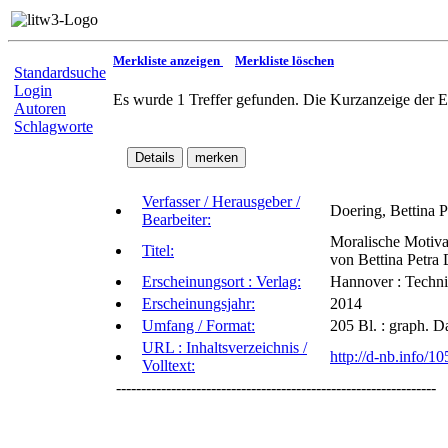
Merkliste anzeigen
Merkliste löschen
Standardsuche
Login
Es wurde 1 Treffer gefunden. Die Kurzanzeige der E
Autoren
Schlagworte
Verfasser / Herausgeber /
Doering, Bettina P
Bearbeiter:
Moralische Motivat
Titel:
von Bettina Petra
Erscheinungsort : Verlag:
Hannover : Techni
Erscheinungsjahr:
2014
Umfang / Format:
205 Bl. : graph. D
URL : Inhaltsverzeichnis /
http://d-nb.info/
Volltext:
----------------------------------------------------------------