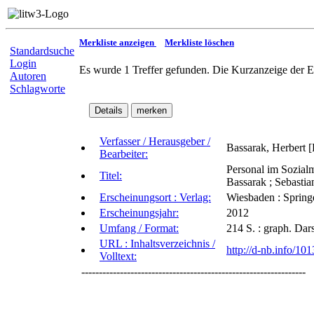
Merkliste anzeigen
Merkliste löschen
Standardsuche
Login
Es wurde 1 Treffer gefunden. Die Kurzanzeige der E
Autoren
Schlagworte
Verfasser / Herausgeber /
Bassarak, Herbert [
Bearbeiter:
Personal im Sozial
Titel:
Bassarak ; Sebastia
Erscheinungsort : Verlag:
Wiesbaden : Sprin
Erscheinungsjahr:
2012
Umfang / Format:
214 S. : graph. Dar
URL : Inhaltsverzeichnis /
http://d-nb.info/1
Volltext:
----------------------------------------------------------------