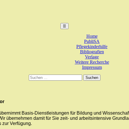
Menu
☰
Home
PubliSA
Pflegekinderhilfe
Bibliografien
Verlage
Weitere Recherche
Impressum
Suchen
nach:
or
bernimmt Basis-Dienstleistungen für Bildung und Wissenschaft. 
Wir übernehmen damit für Sie zeit- und arbeitsintensive Grundl
s zur Verfügung.